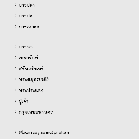
บางปลา
บางบ่อ
บางเสาธง
บางนา
เทพารักษ์
ศรีนครินทร์
พระสมุทรเจดีย์
พระประแดง
ปู่เจ้า
กรุงเทพมหานคร
@bansuay.samutprakan