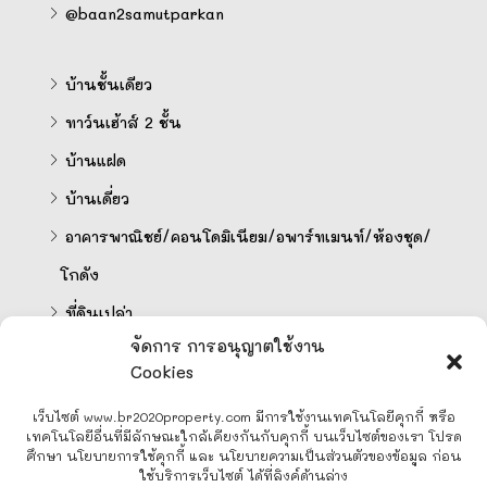
@baan2samutparkan
บ้านชั้นเดียว
ทาว์นเฮ้าส์ 2 ชั้น
บ้านแฝด
บ้านเดี่ยว
อาคารพาณิชย์/คอนโดมิเนียม/อพาร์ทเมนท์/ห้องชุด/
โกดัง
ที่ดินเปล่า
จัดการ การอนุญาตใช้งาน
Cookies
คำนวนสินเชื่อออนไลน์
เว็บไซต์ www.br2020property.com มีการใช้งานเทคโนโลยีคุกกี้ หรือ
เทคโนโลยีอื่นที่มีลักษณะใกล้เคียงกันกับคุกกี้ บนเว็บไซต์ของเรา โปรด
ศึกษา นโยบายการใช้คุกกี้ และ นโยบายความเป็นส่วนตัวของข้อมูล ก่อน
ใช้บริการเว็บไซต์ ได้ที่ลิงค์ด้านล่าง
Line