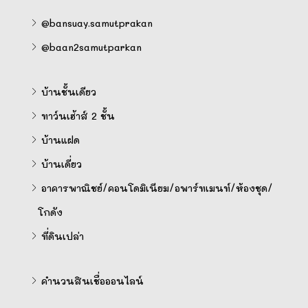
@bansuay.samutprakan
@baan2samutparkan
บ้านชั้นเดียว
ทาว์นเฮ้าส์ 2 ชั้น
บ้านแฝด
บ้านเดี่ยว
อาคารพาณิชย์/คอนโดมิเนียม/อพาร์ทเมนท์/ห้องชุด/
โกดัง
ที่ดินเปล่า
คำนวนสินเชื่อออนไลน์