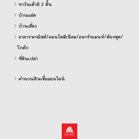
ทาว์นเฮ้าส์ 2 ชั้น
บ้านแฝด
บ้านเดี่ยว
อาคารพาณิชย์/คอนโดมิเนียม/อพาร์ทเมนท์/ห้องชุด/
โกดัง
ที่ดินเปล่า
คำนวนสินเชื่อออนไลน์