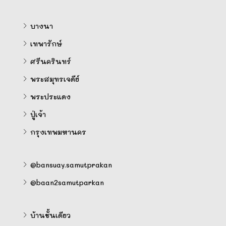
บางนา
เทพารักษ์
ศรีนครินทร์
พระสมุทรเจดีย์
พระประแดง
ปู่เจ้า
กรุงเทพมหานคร
@bansuay.samutprakan
@baan2samutparkan
บ้านชั้นเดียว