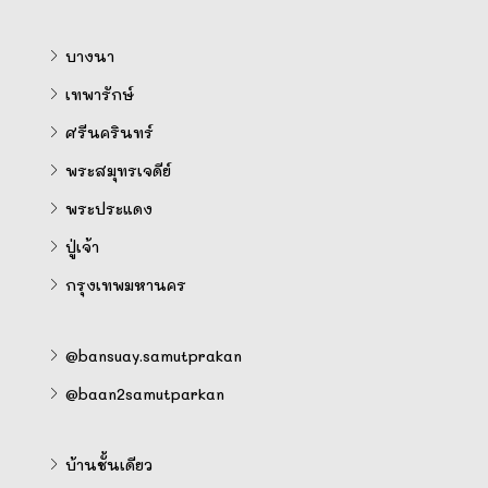
บางนา
เทพารักษ์
ศรีนครินทร์
พระสมุทรเจดีย์
พระประแดง
ปู่เจ้า
กรุงเทพมหานคร
@bansuay.samutprakan
@baan2samutparkan
บ้านชั้นเดียว