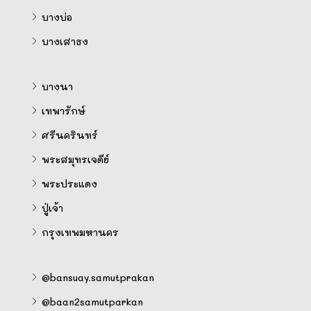
บางบ่อ
บางเสาธง
บางนา
เทพารักษ์
ศรีนครินทร์
พระสมุทรเจดีย์
พระประแดง
ปู่เจ้า
กรุงเทพมหานคร
@bansuay.samutprakan
@baan2samutparkan