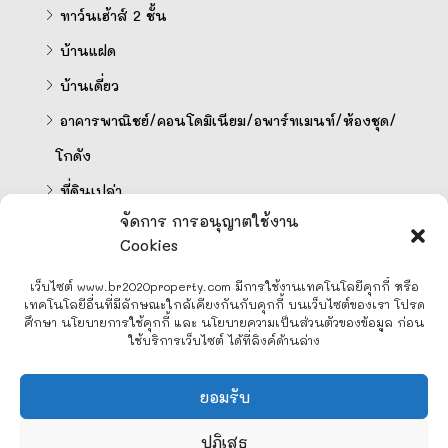
ทาว์นเฮ้าส์ 2 ชั้น
บ้านแฝด
บ้านเดี่ยว
อาคารพาณิชย์/คอนโดมิเนียม/อพาร์ทเมนท์/ห้องชุด/
โกดัง
ที่ดินเปล่า
จัดการ การอนุญาตใช้งาน
Cookies
คำนวนสินเชื่อออนไลน์
เว็บไซต์ www.br2020property.com มีการใช้งานเทคโนโลยีคุกกี้ หรือ
เทคโนโลยีอื่นที่มีลักษณะใกล้เคียงกันกับคุกกี้ บนเว็บไซต์ของเรา โปรด
ศึกษา นโยบายการใช้คุกกี้ และ นโยบายความเป็นส่วนตัวของข้อมูล ก่อน
ใช้บริการเว็บไซต์ ได้ที่ลิงค์ด้านล่าง
Line
ยอมรับ
Facebook Messenger
ปฏิเสธ