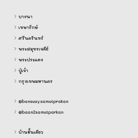
บางนา
เทพารักษ์
ศรีนครินทร์
พระสมุทรเจดีย์
พระประแดง
ปู่เจ้า
กรุงเทพมหานคร
@bansuay.samutprakan
@baan2samutparkan
บ้านชั้นเดียว