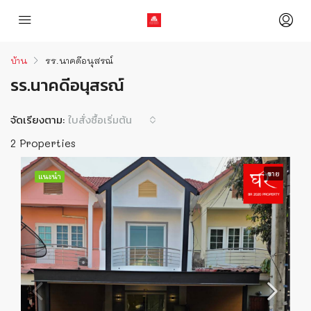
บ้าน
รร.นาคดีอนุสรณ์
รร.นาคดีอนุสรณ์
จัดเรียงตาม:
ใบสั่งซื้อเริ่มต้น
2 Properties
ขาย
แนะนำ