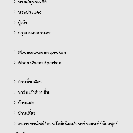
พระสมุทรเจดีย์
พระประแดง
ปู่เจ้า
กรุงเทพมหานคร
@bansuay.samutprakan
@baan2samutparkan
บ้านชั้นเดียว
ทาว์นเฮ้าส์ 2 ชั้น
บ้านแฝด
บ้านเดี่ยว
อาคารพาณิชย์/คอนโดมิเนียม/อพาร์ทเมนท์/ห้องชุด/