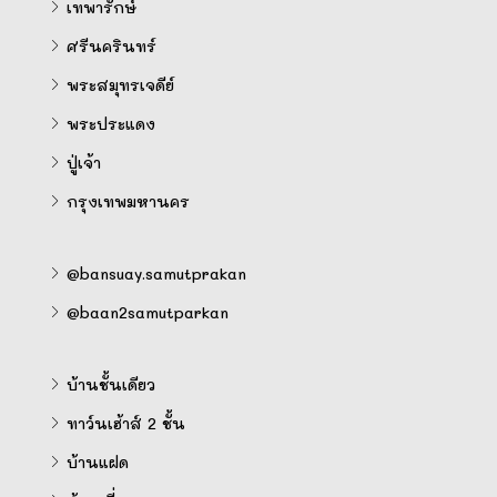
เทพารักษ์
ศรีนครินทร์
พระสมุทรเจดีย์
พระประแดง
ปู่เจ้า
กรุงเทพมหานคร
@bansuay.samutprakan
@baan2samutparkan
บ้านชั้นเดียว
ทาว์นเฮ้าส์ 2 ชั้น
บ้านแฝด