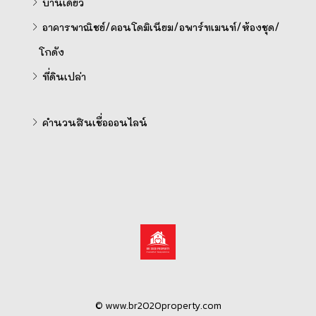
บ้านเดี่ยว
อาคารพาณิชย์/คอนโดมิเนียม/อพาร์ทเมนท์/ห้องชุด/
โกดัง
ที่ดินเปล่า
คำนวนสินเชื่อออนไลน์
© www.br2020property.com