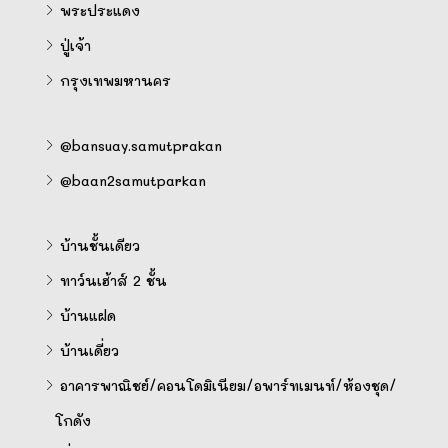
พระประแดง
ปู่เจ้า
กรุงเทพมหานคร
@bansuay.samutprakan
@baan2samutparkan
บ้านชั้นเดียว
ทาว์นเฮ้าส์ 2 ชั้น
บ้านแฝด
บ้านเดี่ยว
อาคารพาณิชย์/คอนโดมิเนียม/อพาร์ทเมนท์/ห้องชุด/
โกดัง