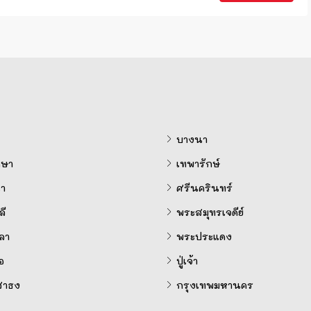
บางนา
ษา
เทพารักษ์
ำ
ศรีนครินทร์
ี
พระสมุทรเจดีย์
ลา
พระประแดง
อ
ปู่เจ้า
สาธง
กรุงเทพมหานคร