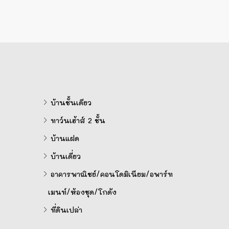
บ้านชั้นเดียว
ทาว์นเฮ้าส์ 2 ชั้น
บ้านแฝด
บ้านเดี่ยว
อาคารพาณิชย์/คอนโดมิเนียม/อพาร์ท
เมนท์/ห้องชุด/โกดัง
ที่ดินเปล่า