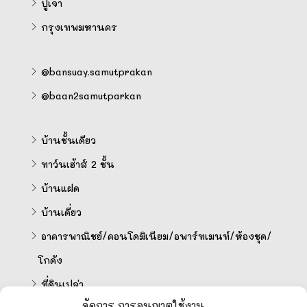
ปู่เจ้า
กรุงเทพมหานคร
@bansuay.samutprakan
@baan2samutparkan
บ้านชั้นเดียว
ทาว์นเฮ้าส์ 2 ชั้น
บ้านแฝด
บ้านเดี่ยว
อาคารพาณิชย์/คอนโดมิเนียม/อพาร์ทเมนท์/ห้องชุด/
โกดัง
ที่ดินเปล่า
จัดการ การอนุญาตใช้งาน