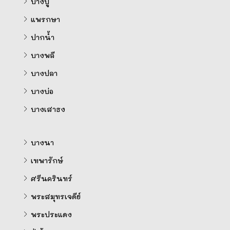
บางปู
แพรกษา
ปากน้ำ
บางพลี
บางปลา
บางบ่อ
บางเสาธง
บางนา
เทพารักษ์
ศรีนครินทร์
พระสมุทรเจดีย์
พระประแดง