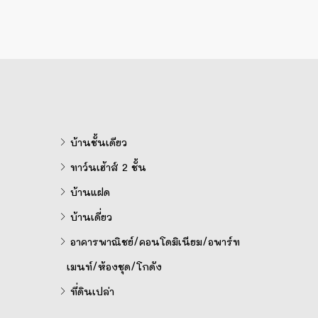
บ้านชั้นเดียว
ทาว์นเฮ้าส์ 2 ชั้น
บ้านแฝด
บ้านเดี่ยว
อาคารพาณิชย์/คอนโดมิเนียม/อพาร์ท
เมนท์/ห้องชุด/โกดัง
ที่ดินเปล่า