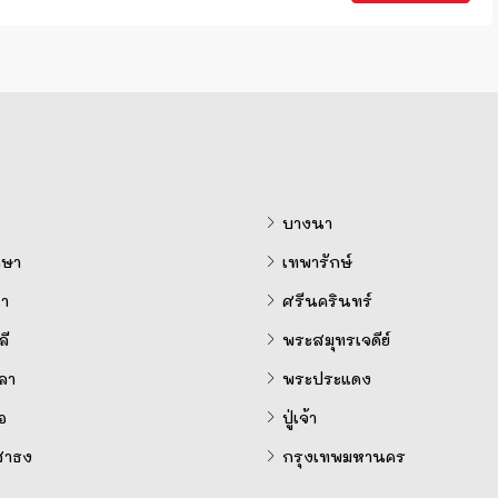
บางนา
ษา
เทพารักษ์
ำ
ศรีนครินทร์
ี
พระสมุทรเจดีย์
ลา
พระประแดง
อ
ปู่เจ้า
สาธง
กรุงเทพมหานคร