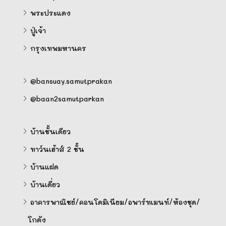
พระประแดง
ปู่เจ้า
กรุงเทพมหานคร
@bansuay.samutprakan
@baan2samutparkan
บ้านชั้นเดียว
ทาว์นเฮ้าส์ 2 ชั้น
บ้านแฝด
บ้านเดี่ยว
อาคารพาณิชย์/คอนโดมิเนียม/อพาร์ทเมนท์/ห้องชุด/
โกดัง