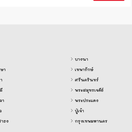
บางนา
ษา
เทพารักษ์
ำ
ศรีนครินทร์
ี
พระสมุทรเจดีย์
ลา
พระประแดง
อ
ปู่เจ้า
สาธง
กรุงเทพมหานคร