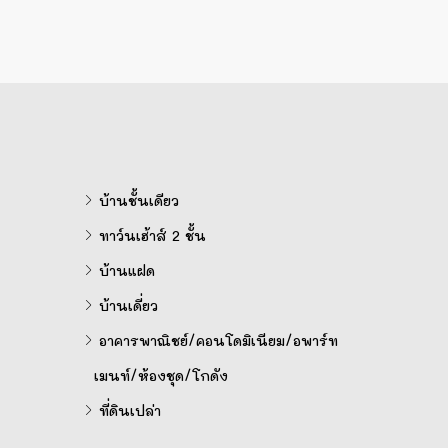
บ้านชั้นเดียว
ทาว์นเฮ้าส์ 2 ชั้น
บ้านแฝด
บ้านเดี่ยว
อาคารพาณิชย์/คอนโดมิเนียม/อพาร์ท
เมนท์/ห้องชุด/โกดัง
ที่ดินเปล่า