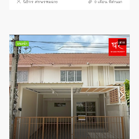
นิธิกร ศรพรหมฉาย
9 เดือน ที่ผ่านมา
ขาย
แนะนำ