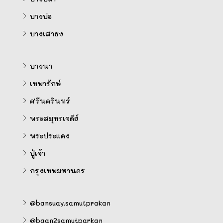
บางบ่อ
บางเสาธง
บางนา
เทพารักษ์
ศรีนครินทร์
พระสมุทรเจดีย์
พระประแดง
ปู่เจ้า
กรุงเทพมหานคร
@bansuay.samutprakan
@baan2samutparkan