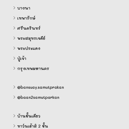
บางนา
เทพารักษ์
ศรีนครินทร์
พระสมุทรเจดีย์
พระประแดง
ปู่เจ้า
กรุงเทพมหานคร
@bansuay.samutprakan
@baan2samutparkan
บ้านชั้นเดียว
ทาว์นเฮ้าส์ 2 ชั้น