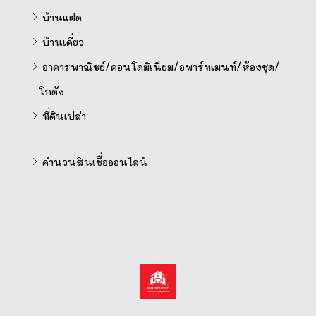
บ้านแฝด
บ้านเดี่ยว
อาคารพาณิชย์/คอนโดมิเนียม/อพาร์ทเมนท์/ห้องชุด/
โกดัง
ที่ดินเปล่า
คำนวนสินเชื่อออนไลน์