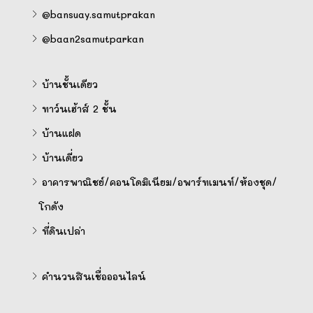
@bansuay.samutprakan
@baan2samutparkan
บ้านชั้นเดียว
ทาว์นเฮ้าส์ 2 ชั้น
บ้านแฝด
บ้านเดี่ยว
อาคารพาณิชย์/คอนโดมิเนียม/อพาร์ทเมนท์/ห้องชุด/
โกดัง
ที่ดินเปล่า
คำนวนสินเชื่อออนไลน์