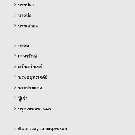
บางปลา
บางบ่อ
บางเสาธง
บางนา
เทพารักษ์
ศรีนครินทร์
พระสมุทรเจดีย์
พระประแดง
ปู่เจ้า
กรุงเทพมหานคร
@bansuay.samutprakan