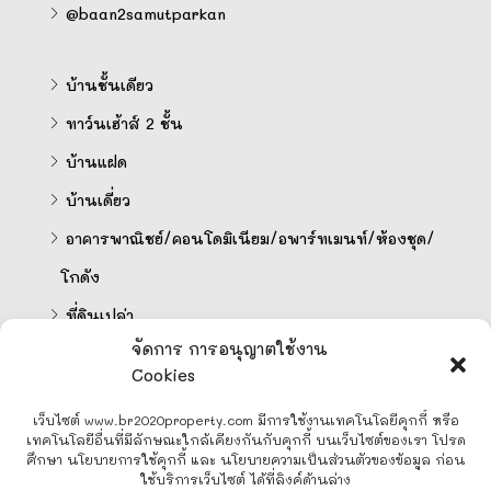
@baan2samutparkan
บ้านชั้นเดียว
ทาว์นเฮ้าส์ 2 ชั้น
บ้านแฝด
บ้านเดี่ยว
อาคารพาณิชย์/คอนโดมิเนียม/อพาร์ทเมนท์/ห้องชุด/
โกดัง
ที่ดินเปล่า
จัดการ การอนุญาตใช้งาน
Cookies
คำนวนสินเชื่อออนไลน์
เว็บไซต์ www.br2020property.com มีการใช้งานเทคโนโลยีคุกกี้ หรือ
เทคโนโลยีอื่นที่มีลักษณะใกล้เคียงกันกับคุกกี้ บนเว็บไซต์ของเรา โปรด
ศึกษา นโยบายการใช้คุกกี้ และ นโยบายความเป็นส่วนตัวของข้อมูล ก่อน
ใช้บริการเว็บไซต์ ได้ที่ลิงค์ด้านล่าง
Line