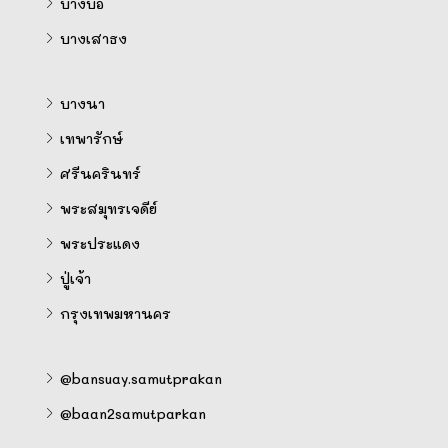
บางบ่อ
บางเสาธง
บางนา
เทพารักษ์
ศรีนครินทร์
พระสมุทรเจดีย์
พระประแดง
ปู่เจ้า
กรุงเทพมหานคร
@bansuay.samutprakan
@baan2samutparkan