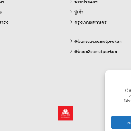
ลา
พระประแดง
อ
ปู่เจ้า
สาธง
กรุงเทพมหานคร
@bansuay.samutprakan
@baan2samutparkan
เว็
เ
โปร
ย