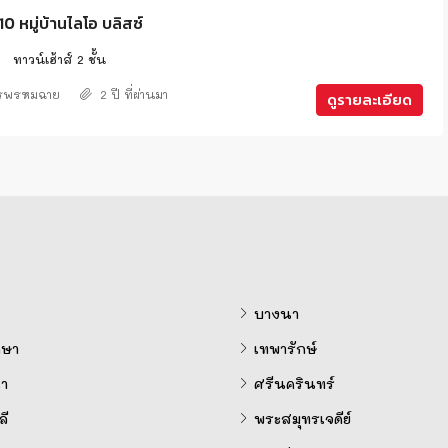
 หมู่บ้านไลโอ บลิสซ์
2
ทาวน์เฮ้าส์ 2 ชั้น
ศรพรหมฉาย
2 ปี ที่ผ่านมา
ดูรายละเอียด
บางนา
ษา
เทพารักษ์
ำ
ศรีนครินทร์
ี
พระสมุทรเจดีย์