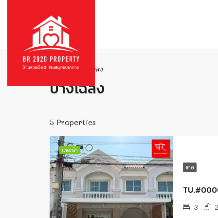
บ้าน
บางโฉลง
บางโฉลง
5 Properties
แนะนำ
ขาย
TU.#00004
3