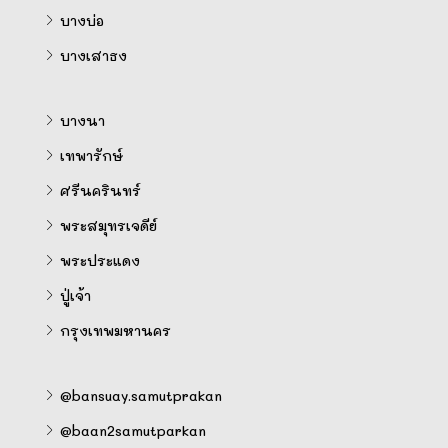
บางบ่อ
บางเสาธง
บางนา
เทพารักษ์
ศรีนครินทร์
พระสมุทรเจดีย์
พระประแดง
ปู่เจ้า
กรุงเทพมหานคร
@bansuay.samutprakan
@baan2samutparkan