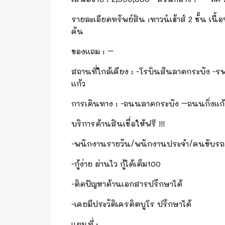
รายละเอียดทรัพย์สิน
:
ทาวน์เฮ้า
ส์
2 ชั้น เนื
คัน
ของแถม
:
–
สถานที่ใกล้เคียง
:
-โรบินสันลาดกระบัง -รพ.
แก้ว
การเดินทาง
:
-ถนนลาดกระบัง –ถนนกิ่งแก้ว
บริการด้านสินเชื่อให้ฟรี
!!!
-พนักงานรายวัน/พนักงานประจำ/คนขับรถ/
-กู้ง่าย ผ่านไว กู้ได้เต็ม100
-ติดปัญหาด้านเอกสารปรึกษาได้
-เคยมีประวัติเครดิตบูโร ปรึกษาได้
แผนที่ :