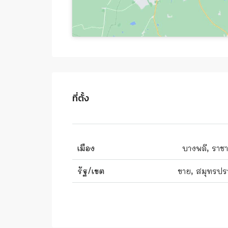
ที่ตั้ง
เมือง
บางพลี, ราช
รัฐ/เขต
ขาย, สมุทรปร