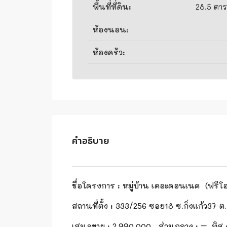
พื้นที่ที่ดิน:
28.5 ตาร
ห้องนอน:
ห้องครัว:
คำอธิบาย
ชื่อโครงการ
:
หมู่บ้าน เดอะคอนเนค
(ฟรีโ
สถานที่ตั้ง
:
333/256 ซอย18 ซ.กิ่งแก้ว37 ต
เสนอขาย
:
2,990,
000 ส่วนกลาง : – ทิศ 