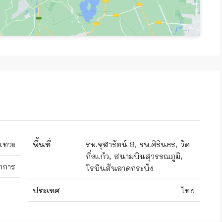
าเทวะ
พื้นที่
รพ.จุฬารัตน์ 9, รพ.ศิรินธร, วัด
กิ่งแก้ว, สนามบินสุวรรณภูมิ,
าการ
โรบินสันลาดกระบัง
ประเทศ
ไทย