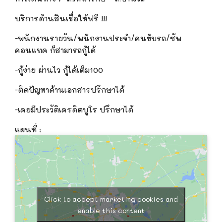
บริการด้านสินเชื่อให้ฟรี
!!!
-พนักงานรายวัน/พนักงานประจำ/คนขับรถ/ซัพ
คอนแทค ก็สามารถกู้ได้
-กู้ง่าย ผ่านไว กู้ได้เต็ม100
-ติดปัญหาด้านเอกสารปรึกษาได้
-เคยมีประวัติเครดิตบูโร ปรึกษาได้
แผนที่ :
Click to accept marketing cookies and
enable this content