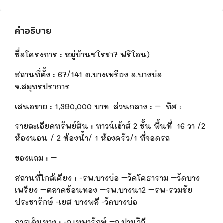
คำอธิบาย
ชื่อโครงการ
:
หมู่บ้านซ
โร
ชา7
ฟรีโอน)
สถานที่ตั้ง
:
67/141
ต.บางเพรียง อ.บางบ่อ
จ.สมุทรปราการ
เสนอขาย
:
1,390,000
บาท
ส่วนกลาง : – ทิศ :
รายละเอียดทรัพย์สิน
:
ทาวน์เฮ้า
ส์
2 ชั้น พื้นที่ 16 วา
/2
ห้องนอน
/
2
ห้องน้ำ
/
1
ห้องครัว/1 ที่จอดรถ
ของแถม
:
–
สถานที่ใกล้เคียง : -รพ.บางบ่อ –วัดโคธาราม –วัดบาง
เพรียง –ตลาดช้อนทอง –รพ.บางนา2 –รพ-รวมชัย
ประชารักษ์
-เยส บางพลี -วัดบางบ่อ
การเดินทาง
:
-ถ.เทพารักษ์ –ถ.ปานวิถี