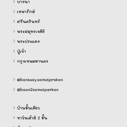
บางนา
เทพารักษ์
ศรีนครินทร์
พระสมุทรเจดีย์
พระประแดง
ปู่เจ้า
กรุงเทพมหานคร
@bansuay.samutprakan
@baan2samutparkan
บ้านชั้นเดียว
ทาว์นเฮ้าส์ 2 ชั้น