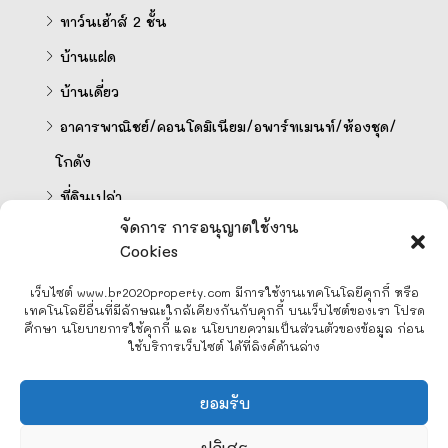
ทาว์นเฮ้าส์ 2 ชั้น
บ้านแฝด
บ้านเดี่ยว
อาคารพาณิชย์/คอนโดมิเนียม/อพาร์ทเมนท์/ห้องชุด/
โกดัง
ที่ดินเปล่า
จัดการ การอนุญาตใช้งาน
Cookies
คำนวนสินเชื่อออนไลน์
เว็บไซต์ www.br2020property.com มีการใช้งานเทคโนโลยีคุกกี้ หรือ
เทคโนโลยีอื่นที่มีลักษณะใกล้เคียงกันกับคุกกี้ บนเว็บไซต์ของเรา โปรด
ศึกษา นโยบายการใช้คุกกี้ และ นโยบายความเป็นส่วนตัวของข้อมูล ก่อน
ใช้บริการเว็บไซต์ ได้ที่ลิงค์ด้านล่าง
Line
ยอมรับ
Facebook Messenger
ปฏิเสธ