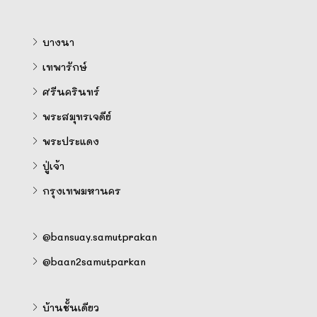
บางนา
เทพารักษ์
ศรีนครินทร์
พระสมุทรเจดีย์
พระประแดง
ปู่เจ้า
กรุงเทพมหานคร
@bansuay.samutprakan
@baan2samutparkan
บ้านชั้นเดียว