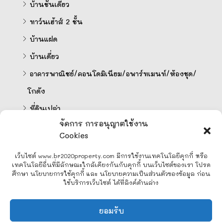
บ้านชั้นเดียว
ทาว์นเฮ้าส์ 2 ชั้น
บ้านแฝด
บ้านเดี่ยว
อาคารพาณิชย์/คอนโดมิเนียม/อพาร์ทเมนท์/ห้องชุด/
โกดัง
ที่ดินเปล่า
จัดการ การอนุญาตใช้งาน
Cookies
คำนวนสินเชื่อออนไลน์
เว็บไซต์ www.br2020property.com มีการใช้งานเทคโนโลยีคุกกี้ หรือ
เทคโนโลยีอื่นที่มีลักษณะใกล้เคียงกันกับคุกกี้ บนเว็บไซต์ของเรา โปรด
ศึกษา นโยบายการใช้คุกกี้ และ นโยบายความเป็นส่วนตัวของข้อมูล ก่อน
ใช้บริการเว็บไซต์ ได้ที่ลิงค์ด้านล่าง
Line
ยอมรับ
Facebook Messenger