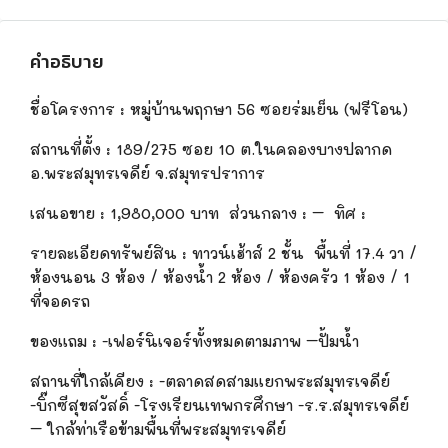
คำอธิบาย
ชื่อโครงการ
:
หมู่บ้านพฤกษา 56 ซอยร่มเย็น
(ฟรีโอน)
สถานที่ตั้ง
:
189/275
ซอย 10 ต.ในคลองบางปลากด
อ.พระสมุทรเจดีย์ จ.สมุทรปราการ
เสนอขาย
:
1,980,000
บาท
ส่วนกลาง : – ทิศ :
รายละเอียดทรัพย์สิน
:
ทาวน์เฮ้า
ส์
2 ชั้น พื้นที่
17.4
วา
/
ห้องนอน
3
ห้อง
/
ห้องน้ำ
2
ห้อง
/
ห้องครัว
1
ห้อง / 1
ที่จอดรถ
ของแถม
:
-เฟอร์นิเจอร์ทั้งหมดตามภาพ –
ปั้ม
น้ำ
สถานที่ใกล้เคียง : -ตลาดสดสามแยกพระสมุทรเจดีย์
-บิ๊กซีสุขสวัสดิ์ -โรงเรียนเทพกรศึกษา -ร.ร.สมุทรเจดีย์
– ใกล้ท่าเรือข้ามพื้นที่พระสมุทรเจดีย์