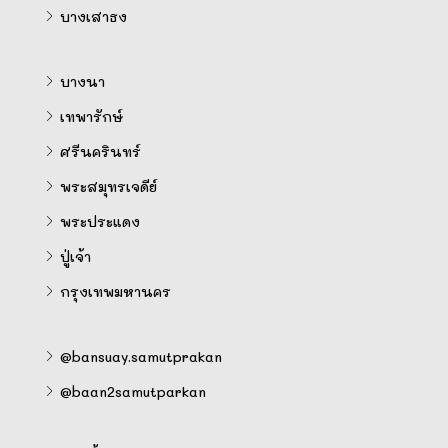
บางเสาธง
บางนา
เทพารักษ์
ศรีนครินทร์
พระสมุทรเจดีย์
พระประแดง
ปู่เจ้า
กรุงเทพมหานคร
@bansuay.samutprakan
@baan2samutparkan