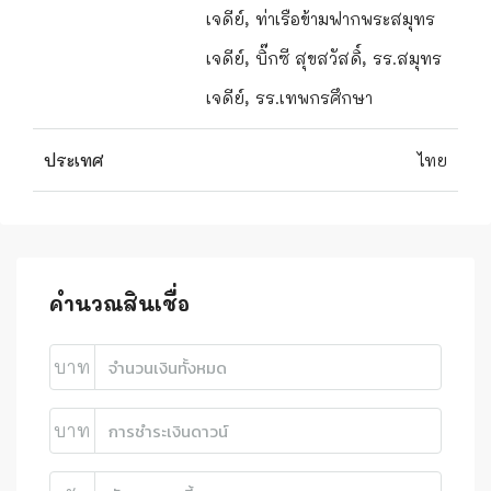
เจดีย์, ท่าเรือข้ามฟากพระสมุทร
เจดีย์, บิ๊กซี สุขสวัสดิ์, รร.สมุทร
เจดีย์, รร.เทพกรศึกษา
ประเทศ
ไทย
คำนวณสินเชื่อ
บาท
บาท