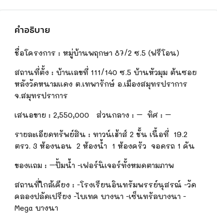
คำอธิบาย
ชื่อโครงการ
:
หมู่บ้านพฤกษา 87/2 ซ.5
(ฟรีโอน)
สถานที่ตั้ง
:
บ้านเลขที่ 111/140 ซ.5 บ้านหัวมุม ต้นซอย
หลังวัดหนามแดง ต.เทพารักษ์ อ.เมืองสมุทรปราการ
จ.สมุทรปราการ
เสนอขาย
:
2,550,
000 ส่วนกลาง : – ทิศ : –
รายละเอียดทรัพย์สิน
:
ทาวน์เฮ้า
ส์
2 ชั้น เนื้อที่ 19.2
ตรว. 3 ห้องนอน 2 ห้องน้ำ 1 ห้องครัว จอดรถ 1 คัน
ของแถม
:
–
ปั้ม
น้ำ -เฟอร์นิเจอร์ทั้งหมดตามภาพ
สถานที่ใกล้เคียง
:
-โรงเรียนอินทรัมพร
รย์
นุสรณ์ -วัด
คลองปลัดเปรียง -ไบเทค บางนา -เซ็นทรัลบางนา
-
Mega
บางนา