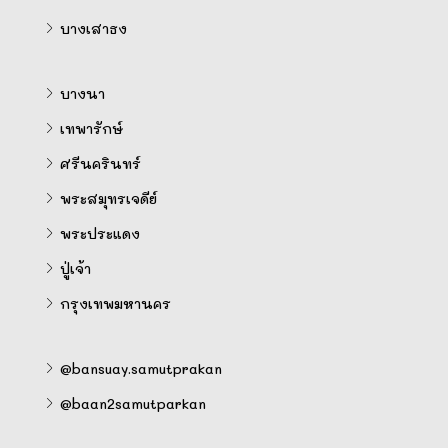
บางเสาธง
บางนา
เทพารักษ์
ศรีนครินทร์
พระสมุทรเจดีย์
พระประแดง
ปู่เจ้า
กรุงเทพมหานคร
@bansuay.samutprakan
@baan2samutparkan