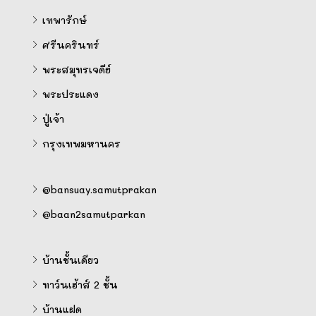
เทพารักษ์
ศรีนครินทร์
พระสมุทรเจดีย์
พระประแดง
ปู่เจ้า
กรุงเทพมหานคร
@bansuay.samutprakan
@baan2samutparkan
บ้านชั้นเดียว
ทาว์นเฮ้าส์ 2 ชั้น
บ้านแฝด