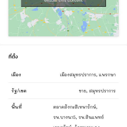
enable this content
ที่ตั้ง
เมือง
เมืองสมุทรปราการ, แพรกษา
รัฐ/เขต
ขาย, สมุทรปราการ
พื้นที่
ตลาดสังกะสีเทพารักษ์,
รพ.บางนา5, รพ.สินแพทย์