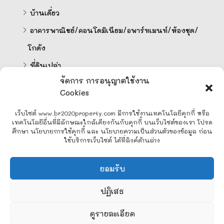
บ้านเดี่ยว
อาคารพาณิชย์/คอนโดมิเนียม/อพาร์ทเมนท์/ห้องชุด/
โกดัง
ที่ดินเปล่า
จัดการ การอนุญาตใช้งาน
Cookies
คำนวนสินเชื่อออนไลน์
เว็บไซต์ www.br2020property.com มีการใช้งานเทคโนโลยีคุกกี้ หรือ
เทคโนโลยีอื่นที่มีลักษณะใกล้เคียงกันกับคุกกี้ บนเว็บไซต์ของเรา โปรด
ศึกษา นโยบายการใช้คุกกี้ และ นโยบายความเป็นส่วนตัวของข้อมูล ก่อน
ใช้บริการเว็บไซต์ ได้ที่ลิงค์ด้านล่าง
Line
ยอมรับ
Facebook Messenger
ปฏิเสธ
2
ดูรายละเอียด
สอบถาม