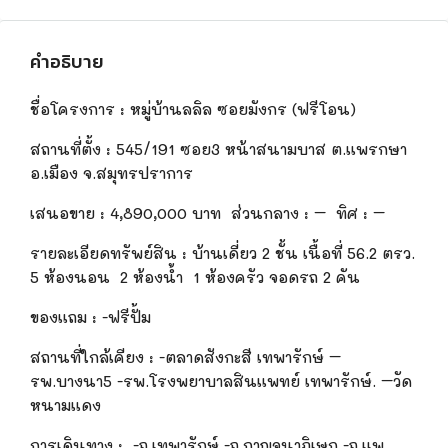
คำอธิบาย
ชื่อโครงการ
:
หมู่บ้านลลิล ซอยมังกร
(ฟรีโอน)
สถานที่ตั้ง
:
545/191
ซอย3 หน้าสนามบาส ต.แพรกษา
อ.เมือง จ.สมุทรปราการ
เสนอขาย
:
4,
890
,
000 บาท
ส่วนกลาง : – ทิศ : –
รายละเอียดทรัพย์สิน
:
บ้านเดี่ยว
2 ชั้น เนื้อที่
56.2
ตรว.
5
ห้องนอน
2
ห้องน้ำ 1 ห้องครัว จอดรถ
2
คัน
ของแถม
:
-ฟรี
ปั้ม
สถานที่ใกล้เคียง
:
-ตลาดสังกะสี เทพารักษ์ –
รพ.บางนา5 -รพ.โรงพยาบาลสินแพทย์ เทพารักษ์. –วัด
หนามแดง
การเดินทาง
:
-ถ.เทพารักษ์ -ถ.กาญจนาภิเษก -ถ.แพ