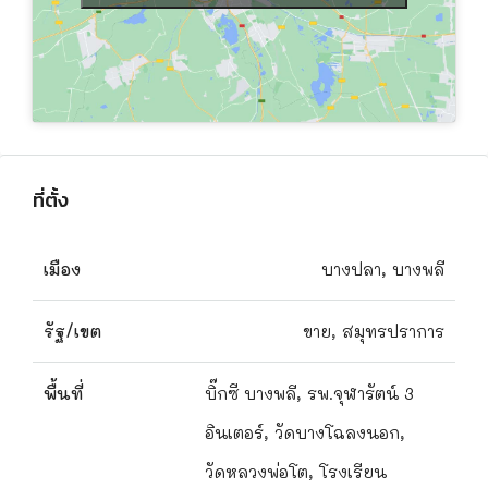
ที่ตั้ง
เมือง
บางปลา, บางพลี
รัฐ/เขต
ขาย, สมุทรปราการ
พื้นที่
บิ๊กซี บางพลี, รพ.จุฬารัตน์ 3
อินเตอร์, วัดบางโฉลงนอก,
วัดหลวงพ่อโต, โรงเรียน