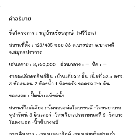
คำอธิบาย
ชื่อโครงการ
:
หมู่บ้านชัยพฤกษ์
(ฟรีโอน)
สถานที่ตั้ง
:
123/435 ซอย 38 ต.บางปลา อ.บางพลี
จ.สมุทรปราการ
เสนอขาย
:
3,750,
000
ส่วนกลาง : – ทิศ : –
รายละเอียดทรัพย์สิน
:
บ้านเดี่ยว 2 ชั้น เนื้อที่ 52.5 ตรว.
3 ห้องนอน 2 ห้องน้ำ 1 ห้องครัว จอดรถ 2-4 คัน
ของแถม
:
ปั๊มน้ำ+แท็งค์น้ำ
สถานที่ใกล้เคียง
:
-วัดหลวงพ่อโตบางพลี -โรงพยาบาล
จุฬารัตน์ 3 อินเตอร์ -โรงเรียนประภามนตรี 3 -วัดบาง
โฉลงนอก -บิ๊กซีบางพลี
การเดินทาง
:
-ถนนเทพารักษ์ -ถนนสุขม
วิท
สายเก่า