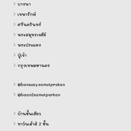
บางนา
เทพารักษ์
ศรีนครินทร์
พระสมุทรเจดีย์
พระประแดง
ปู่เจ้า
กรุงเทพมหานคร
@bansuay.samutprakan
@baan2samutparkan
บ้านชั้นเดียว
ทาว์นเฮ้าส์ 2 ชั้น