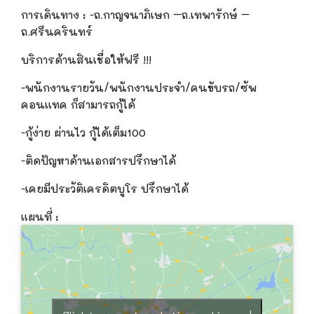
การเดินทาง
:
-ถ.กาญจนาภิเษก –ถ.เทพารักษ์ –
ถ.ศรีนครินทร์
บริการด้านสินเชื่อให้ฟรี
!!!
-พนักงานรายวัน/พนักงานประจำ/คนขับรถ/ซัพ
คอนแทค ก็สามารถกู้ได้
-กู้ง่าย ผ่านไว กู้ได้เต็ม100
-ติดปัญหาด้านเอกสารปรึกษาได้
-เคยมีประวัติเครดิตบูโร ปรึกษาได้
แผนที่ :