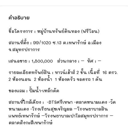
คำอธิบาย
ชื่อโครงการ
:
หมู่บ้านทรัพย์ดินทอง
(ฟรีโอน)
สถานที่ตั้ง
:
99/1020 ซ.13 ต.เทพารักษ์ อ.เมือง
จ.สมุทรปราการ
เสนอขาย
:
1,800,
000 ส่วนกลาง : – ทิศ : –
รายละเอียดทรัพย์สิน
:
ทาวน์เฮ้า
ส์
2 ชั้น เนื้อที่ 16 ตรว.
2 ห้องนอน 2 ห้องน้ำ 1 ห้องครัว จอดรถ 1 คัน
ของแถม
:
ปั้ม
น้ำ-เหล็กดัด
สถานที่ใกล้เคียง : -BTSศรีเทพา -ตลาดหนามแดง -วัด
หนามแดง -โรงเรียนสุขเจริญผล –โรงพยาบาลสิน
แพทย์เทพารักษ์
–โรงพยาบาลเปาโลสมุทรปราการ –
ตลาดสังกะสีเทพารักษ์