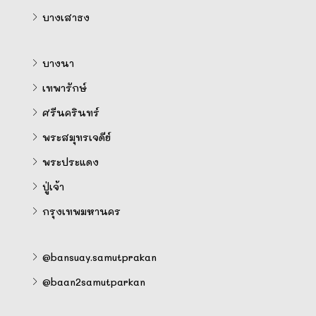
บางเสาธง
บางนา
เทพารักษ์
ศรีนครินทร์
พระสมุทรเจดีย์
พระประแดง
ปู่เจ้า
กรุงเทพมหานคร
@bansuay.samutprakan
@baan2samutparkan