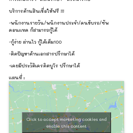
บริการด้านสินเชื่อให้ฟรี
!!!
-พนักงานรายวัน/พนักงานประจำ/คนขับรถ/ซัพ
คอนแทค ก็สามารถกู้ได้
-กู้ง่าย ผ่านไว กู้ได้เต็ม100
-ติดปัญหาด้านเอกสารปรึกษาได้
-เคยมีประวัติเครดิตบูโร ปรึกษาได้
แผนที่ :
Click to accept marketing cookies and
enable this content