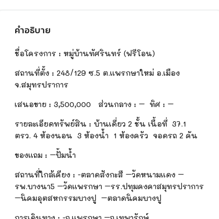
คำอธิบาย
ชื่อโครงการ
:
หมู่บ้านทัศรินท
ร์
(ฟรีโอน)
สถานที่ตั้ง
:
248/129 ซ.5 ต.แพรกษาใหม่ อ.เมือง
จ.สมุทรปราการ
เสนอขาย
:
3,500,
000 ส่วนกลาง : – ทิศ : –
รายละเอียดทรัพย์สิน
:
บ้านเดี่ยว 2 ชั้น เนื้อที่ 37.1
ตรว. 4 ห้องนอน 3 ห้องน้ำ 1 ห้องครัว จอดรถ 2 คัน
ของแถม
:
–
ปั้ม
น้ำ
สถานที่ใกล้เคียง
:
-ตลาดสังกะสี –วัดหนามแดง –
รพ.บางนา5 –วัดแพรกษา –
รร
.ปทุมคงคาสมุทรปราการ
–นิคม
อุต
สหกรรมบางปู –ตลาดนิคมบางปู
การเดินทาง
:
-ถ.แพรกษา –ถ.เทพารักษ์