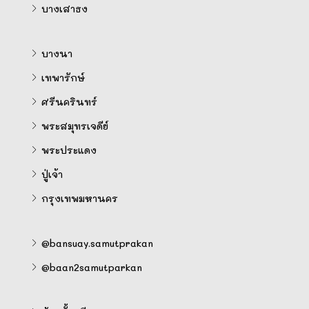
บางเสาธง
บางนา
เทพารักษ์
ศรีนครินทร์
พระสมุทรเจดีย์
พระประแดง
ปู่เจ้า
กรุงเทพมหานคร
@bansuay.samutprakan
@baan2samutparkan