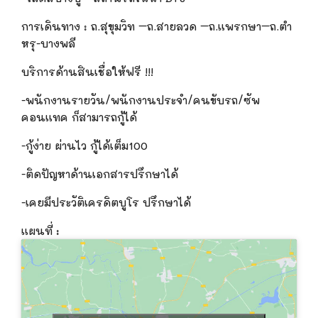
การเดินทาง
:
ถ.สุขุมวิท –ถ.สายลวด –ถ.แพรกษา–ถ.ตำ
หร
ุ-บางพลี
บริการด้านสินเชื่อให้ฟรี
!!!
-พนักงานรายวัน/พนักงานประจำ/คนขับรถ/ซัพ
คอนแทค ก็สามารถกู้ได้
-กู้ง่าย ผ่านไว กู้ได้เต็ม100
-ติดปัญหาด้านเอกสารปรึกษาได้
-เคยมีประวัติเครดิตบูโร ปรึกษาได้
แผนที่ :