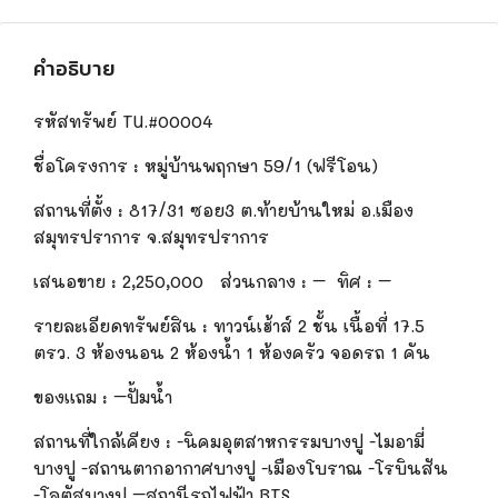
คำอธิบาย
รหัสทรัพย์
TU.#00004
ชื่อโครงการ
:
หมู่บ้านพฤกษา 59/1
(ฟรีโอน)
สถานที่ตั้ง
:
817/31 ซอย3 ต.ท้ายบ้านใหม่ อ.เมือง
สมุทรปราการ จ.สมุทรปราการ
เสนอขาย
:
2,250,
000 ส่วนกลาง : – ทิศ : –
รายละเอียดทรัพย์สิน
:
ทาวน์เฮ้า
ส์
2 ชั้น เนื้อที่ 17.5
ตรว. 3 ห้องนอน 2 ห้องน้ำ 1 ห้องครัว จอดรถ 1 คัน
ของแถม
:
–
ปั้ม
น้ำ
สถานที่ใกล้เคียง : -นิคมอุตสาหกรรมบางปู -ไมอามี่
บางปู -สถานตากอากาศบางปู -เมืองโบราณ -โรบินสัน
-โลตัสบางปู –สถานีรถไฟฟ้า BTS