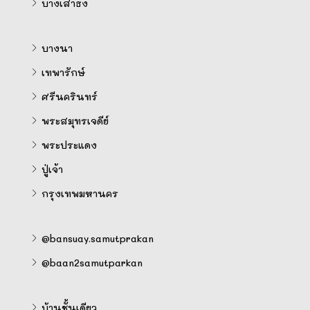
บางเสาธง
บางนา
เทพารักษ์
ศรีนครินทร์
พระสมุทรเจดีย์
พระประแดง
ปู่เจ้า
กรุงเทพมหานคร
@bansuay.samutprakan
@baan2samutparkan
บ้านชั้นเดียว