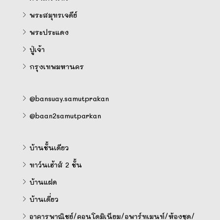
พระสมุทรเจดีย์
พระประแดง
ปู่เจ้า
กรุงเทพมหานคร
@bansuay.samutprakan
@baan2samutparkan
บ้านชั้นเดียว
ทาว์นเฮ้าส์ 2 ชั้น
บ้านแฝด
บ้านเดี่ยว
อาคารพาณิชย์/คอนโดมิเนียม/อพาร์ทเมนท์/ห้องชุด/