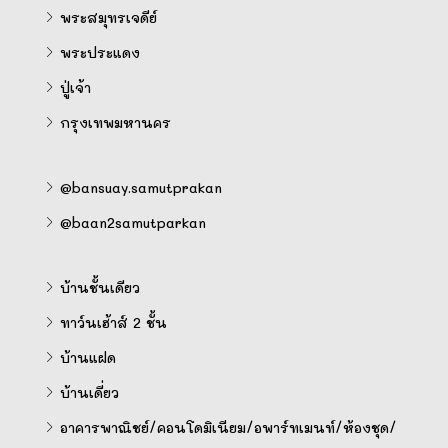
พระสมุทรเจดีย์
พระประแดง
ปู่เจ้า
กรุงเทพมหานคร
@bansuay.samutprakan
@baan2samutparkan
บ้านชั้นเดียว
ทาว์นเฮ้าส์ 2 ชั้น
บ้านแฝด
บ้านเดี่ยว
อาคารพาณิชย์/คอนโดมิเนียม/อพาร์ทเมนท์/ห้องชุด/