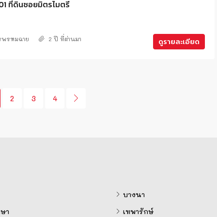
 ที่ดินซอยมิตรไมตรี
ศรพรหมฉาย
2 ปี ที่ผ่านมา
ดูรายละเอียด
2
3
4
บางนา
ษา
เทพารักษ์