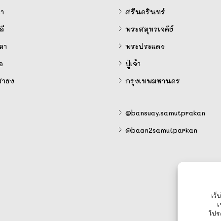
ำ
ศรีนครินทร์
ี
พระสมุทรเจดีย์
ลา
พระประแดง
อ
ปู่เจ้า
สาธง
กรุงเทพมหานคร
@bansuay.samutprakan
@baan2samutparkan
เว็
เ
โปร