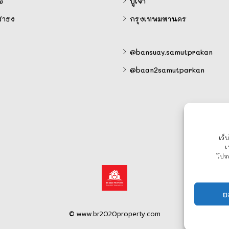
อ
ปู่เจ้า
สาธง
กรุงเทพมหานคร
@bansuay.samutprakan
@baan2samutparkan
เว็
เ
โปร
ย
© www.br2020property.com