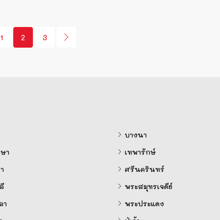
1
2
3
บางนา
ษา
เทพารักษ์
ำ
ศรีนครินทร์
ี
พระสมุทรเจดีย์
ลา
พระประแดง