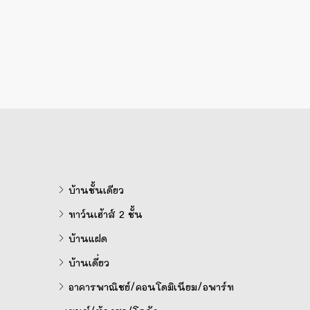
บ้านชั้นเดียว
ทาว์นเฮ้าส์ 2 ชั้น
บ้านแฝด
บ้านเดี่ยว
อาคารพาณิชย์/คอนโดมิเนียม/อพาร์ท