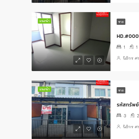
แนะนำ
ขาย
HD.#00010
1
1
นิธิกร 
แนะนำ
ขาย
รหัสทรัพย
3
นิธิกร 