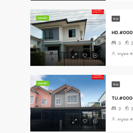
แนะนำ
ขาย
HD.#00010
3
ดนุพล ห
แนะนำ
ขาย
TU.#00004
3
ดนุพล ห