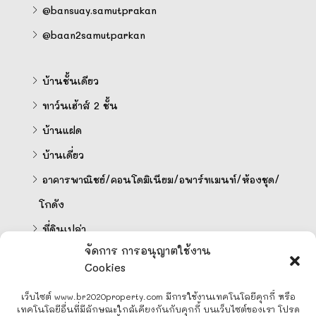
@bansuay.samutprakan
@baan2samutparkan
บ้านชั้นเดียว
ทาว์นเฮ้าส์ 2 ชั้น
บ้านแฝด
บ้านเดี่ยว
อาคารพาณิชย์/คอนโดมิเนียม/อพาร์ทเมนท์/ห้องชุด/
โกดัง
ที่ดินเปล่า
จัดการ การอนุญาตใช้งาน
Cookies
คำนวนสินเชื่อออนไลน์
เว็บไซต์ www.br2020property.com มีการใช้งานเทคโนโลยีคุกกี้ หรือ
เทคโนโลยีอื่นที่มีลักษณะใกล้เคียงกันกับคุกกี้ บนเว็บไซต์ของเรา โปรด