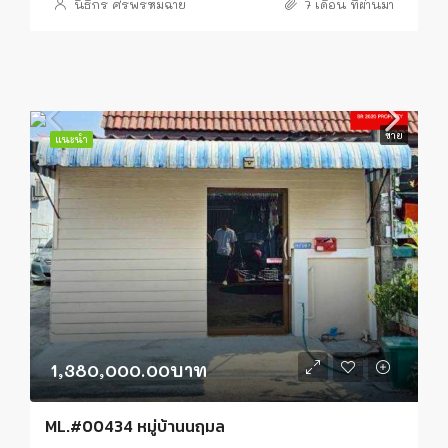
นิธิกร ศรพรหมฉาย
7 เดือน ที่ผ่านมา
ขาย
แนะนำ
1,380,000.00บาท
ML.#00434 หมู่บ้านนฤมล